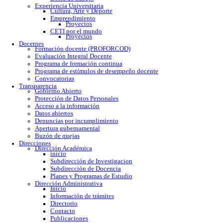
Calendario escolar
Trámites escolares
Colomos
Tonalá
Río Santiago
Reglamento
Becas
Servicio social
Prácticas profesionales
Formatos
Egresados
Proceso de titulación
Bolsa de trabajo
Experiencia Universitaria
Cultura, Arte y Deporte
Emprendimiento
Proyectos
CETI por el mundo
Proyectos
Docentes
Formación docente (PROFORCOD)
Evaluación Integral Docente
Programa de formación continua
Programa de estímulos de desempeño docente
Convocatorias
Transparencia