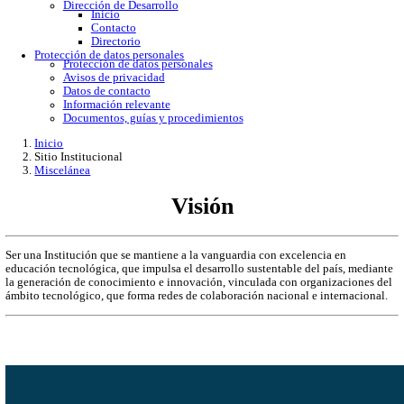
Gobierno Abierto
Protección de Datos Personales
Acceso a la información
Datos abiertos
Denuncias por incumplimiento
Apertura gubernamental
Buzón de quejas
Direcciones
Dirección Académica
inicio
Subdirección de Investigacion
Subdirección de Docencia
Planes y Programas de Estudio
Dirección Administrativa
Inicio
Información de trámites
Directorio
Contacto
Publicaciones
Dirección de Desarrollo
Inicio
Contacto
Directorio
Protección de datos personales
Protección de datos personales
Avisos de privacidad