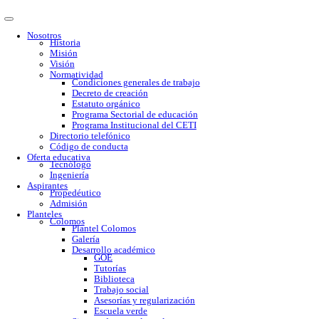
Nosotros
Historia
Misión
Visión
Normatividad
Condiciones generales de trabajo
Decreto de creación
Estatuto orgánico
Programa Sectorial de educación
Programa Institucional del CETI
Directorio telefónico
Código de conducta
Oferta educativa
Tecnólogo
Ingeniería
Aspirantes
Propedéutico
Admisión
Planteles
Colomos
Plantel Colomos
Galería
Desarrollo académico